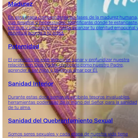
Madurez
En esta etapa comprenderás las fases de la madurez humana,
sus desafíos y necesidades. Identificarás dónde te estancaste,
por qué y cómo avanzar hasta alcanzar tu plenitud emocional 
espiritual acorde a tu edad.
Paternidad
El propósito de este tiempo es sanar y profundizar nuestra
relación con Dios Padre, conocerlo como nuestro Padre,
aprender a ser hijos y dejarnos amar por Él.
Sanidad Interior
Durante estas doce semanas recibirás tesoros invaluables,
herramientas poderosas de la mano del Señor, para la sanidad
de tu alma.
Sanidad del Quebrantamiento Sexual
Somos seres sexuales y cada etapa de nuestra vida tiene