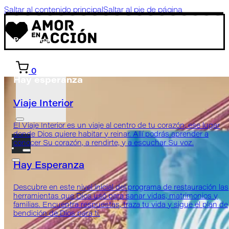
Saltar al contenido principal
Saltar al pie de página
Programa
0
Hay esperanza
Viaje Interior
El Viaje Interior es un viaje al centro de tu corazón, ese lugar
donde Dios quiere habitar y reinar. Allí podrás aprender a
conocer Su corazón, a rendirte, y a escuchar Su voz.
Hay Esperanza
Descubre en este nivel inicial del programa de restauración las
herramientas que Dios usó para sanar vidas, matrimonios y
familias. Encuentra respuestas, traza tu vida y sigue el plan de
bendición de Dios para ti.