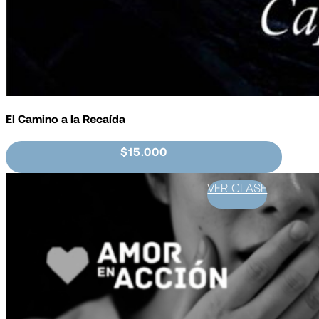
El Camino a la Recaída
$15.000
VER CLASE