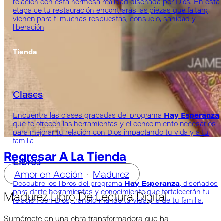
relación con esta hermosa realidad diseñada por Dios. En esta
etapa de tu restauración encontrarás las piezas que faltan;
vienen para ti muchas respuestas, consuelo, sanidad y
liberación
Tienda
Clases
Encuentra las clases grabadas del programa
Hay Esperanza
que te ofrecen las herramientas y el conocimiento necesarios
para mejorar tu relación con Dios impactando tu vida y a tu
familia
Regresar A La Tienda
Libros
Amor en Acción
·
Madurez
Descubre los libros del programa
Hay Esperanza
, diseñados
Madurez Libro De Lectura Digital
para darte herramientas y conocimiento que fortalecerán tu
relación con Dios, transformando tu vida y la de tu familia.
Sumérgete en una obra transformadora que ha