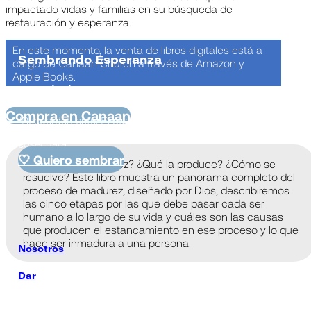
Siembra
impactado vidas y familias en su búsqueda de
restauración y esperanza.
En este momento, la venta de libros digitales está a
Sembrando Esperanza
cargo de Canaan Church a través de Amazon y
Apple Books.
2 Corintios 9:6
Compra en Canaan
“Recuerden esto: El que siembra escasamente, escasamente
cosechará, y el que siembra en abundancia, en abundancia
cosechará”
🤍 Quiero sembrar
¿Qué es la inmadurez? ¿Qué la produce? ¿Cómo se
resuelve? Este libro muestra un panorama completo del
proceso de madurez, diseñado por Dios; describiremos
las cinco etapas por las que debe pasar cada ser
humano a lo largo de su vida y cuáles son las causas
que producen el estancamiento en ese proceso y lo que
hace ser inmadura a una persona.
Nosotros
Dar