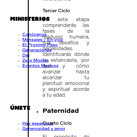
Tercer Ciclo
MINISTERIOS
En esta etapa
comprenderás las
fases de la
Conócenos
madurez humana,
Mensajes / En vivo
sus desafíos y
El Proximo Paso
necesidades.
Generaciones
Identificarás dónde
Dar
te estancaste, por
Zero Música
Eventos Masivos
qué y cómo
avanzar hasta
alcanzar tu
plenitud emocional
y espiritual acorde
a tu edad.
ÚNETE
Paternidad
Cuarto Ciclo
Hay esperanza
Generosidad y amor