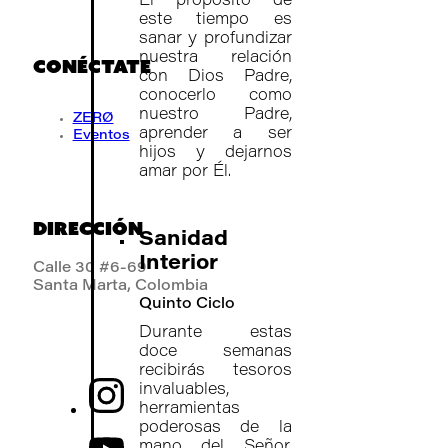
El propósito de
este tiempo es
sanar y profundizar
nuestra relación
CONÉCTATE
con Dios Padre,
conocerlo como
nuestro Padre,
ZERØ
aprender a ser
Eventos
hijos y dejarnos
amar por Él.
DIRECCIÓN
Sanidad
Interior
Calle 30 #6-69
Santa Marta, Colombia
Quinto Ciclo
Durante estas
doce semanas
recibirás tesoros
invaluables,
herramientas
poderosas de la
mano del Señor,