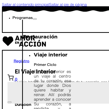
Saltar al contenido principal
Saltar al pie de página
Programas
Restauración
Viaje interior
Registro
Primer Ciclo
El Viaje Interior
El Viaje Interior es
un viaje al centro
0
de tu corazón, ese
El Viaje Interior es un viaje al centro de tu corazón, ese
lugar donde Dios
conocer Su corazón, a rendirte, y a escuchar Su voz. S
quiere habitar y
puede darle sentido a tu historia y a tu vida actual, y so
reinar. Allí podrás
aprender a conocer
Duración
Su corazón, a