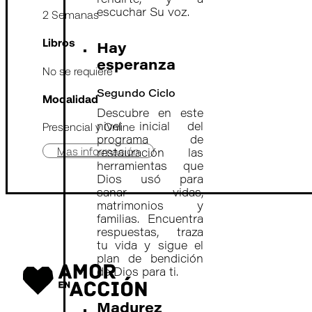
rendirte, y a
escuchar Su voz.
2 Semanas
Libros
Hay
esperanza
No se requiere
Segundo Ciclo
Modalidad
Descubre en este
Presencial y Online
nivel inicial del
programa de
Mas información
restauración las
herramientas que
Dios usó para
sanar vidas,
matrimonios y
familias. Encuentra
respuestas, traza
tu vida y sigue el
plan de bendición
de Dios para ti.
Madurez