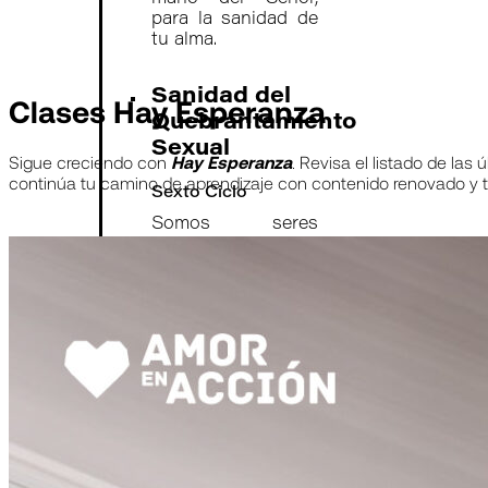
para la sanidad de
tu alma.
Sanidad del
Clases Hay Esperanza
Quebrantamiento
Sexual
Sigue creciendo con
Hay Esperanza
. Revisa el listado de las 
continúa tu camino de aprendizaje con contenido renovado y 
Sexto Ciclo
Somos seres
sexuales y cada
etapa de nuestra
vida tiene relación
con esta hermosa
realidad diseñada
por Dios. En esta
etapa de tu
restauración
encontrarás las
piezas que faltan;
vienen para ti
muchas