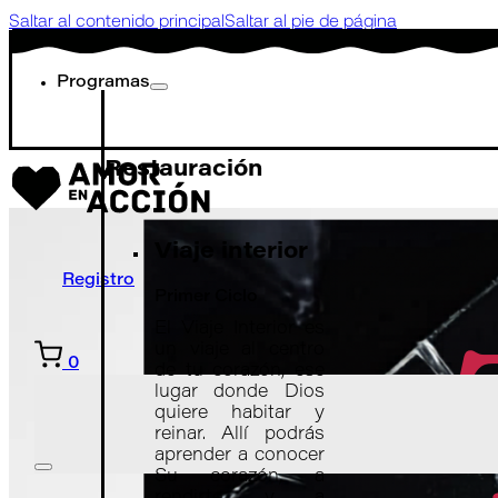
Saltar al contenido principal
Saltar al pie de página
Programas
Restauración
Viaje interior
Registro
Primer Ciclo
El Viaje Interior es
un viaje al centro
0
de tu corazón, ese
lugar donde Dios
quiere habitar y
reinar. Allí podrás
aprender a conocer
Su corazón, a