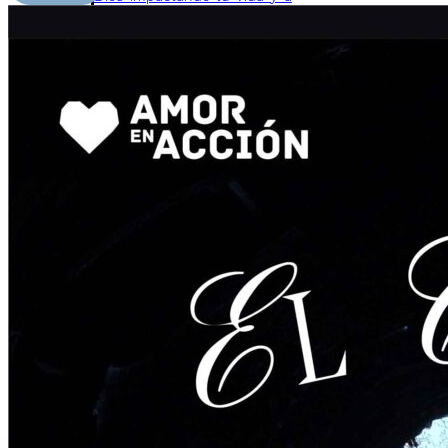
tu familia
Libros
Descubre los libros del
programa
Hay Esperanza
,
diseñados para darte
herramientas y conocimiento
que fortalecerán tu relación
con Dios, transformando tu
vida y la de tu familia.
Siembra
Sembrando Esperanza
2 Corintios 9:6