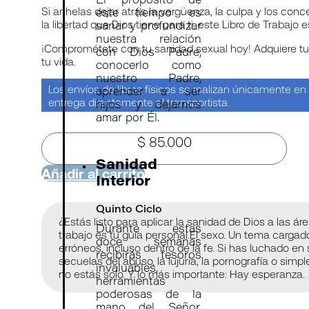
El propósito de
Si anhelas dejar atrás la vergüenza, la culpa y los conc
este tiempo es
la libertad que Dios tiene para ti, este Libro de Trabajo
sanar y profundizar
nuestra relación
¡Comprométete con tu sanidad sexual hoy! Adquiere tu c
con Dios Padre,
tu vida.
conocerlo como
nuestro Padre,
Los envíos de libros físicos se realizan únicamente e
aprender a ser
entrega directamente al transportista.
hijos y dejarnos
amar por Él.
$
85.000
Sanidad
Añadir al carrito
Interior
Quinto Ciclo
¿Estás listo para aplicar la sanidad de Dios a las á
Durante estas
trabajo es tu guía personal.
El sexo. Un tema cargad
doce semanas
erróneos, incluso dentro de la fe. Si has luchado en 
recibirás tesoros
secuelas del abuso, la lujuria, la pornografía o si
invaluables,
no estás solo. Y lo más importante: Hay esperanza.
herramientas
poderosas de la
mano del Señor,