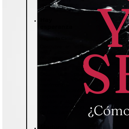
rendirte, y a
escuchar Su voz.
Hay
esperanza
Segundo Ciclo
Descubre en este
nivel inicial del
programa de
restauración las
herramientas que
Dios usó para
sanar vidas,
matrimonios y
familias. Encuentra
respuestas, traza
tu vida y sigue el
plan de bendición
de Dios para ti.
Madurez