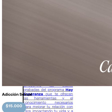
Tienda
Clases
Encuentra las clases
grabadas del programa
Hay
Adicción Sexual
Esperanza
que te ofrecen
las herramientas y el
conocimiento necesarios
$15.000
para mejorar tu relación con
Dios impactando tu vida y a