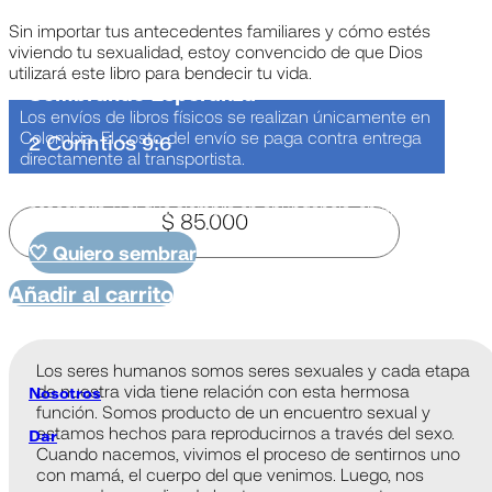
Siembra
Sin importar tus antecedentes familiares y cómo estés
viviendo tu sexualidad, estoy convencido de que Dios
utilizará este libro para bendecir tu vida.
Sembrando Esperanza
Los envíos de libros físicos se realizan únicamente en
Colombia. El costo del envío se paga contra entrega
2 Corintios 9:6
directamente al transportista.
“Recuerden esto: El que siembra escasamente, escasamente
cosechará, y el que siembra en abundancia, en abundancia
$
85.000
cosechará”
🤍 Quiero sembrar
Añadir al carrito
Los seres humanos somos seres sexuales y cada etapa
de nuestra vida tiene relación con esta hermosa
Nosotros
función. Somos producto de un encuentro sexual y
estamos hechos para reproducirnos a través del sexo.
Dar
Cuando nacemos, vivimos el proceso de sentirnos uno
con mamá, el cuerpo del que venimos. Luego, nos