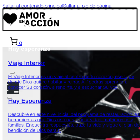
Saltar al contenido principal
Saltar al pie de página
Programa
0
Hay esperanza
Viaje Interior
El Viaje Interior es un viaje al centro de tu corazón, ese lugar
donde Dios quiere habitar y reinar. Allí podrás aprender a
conocer Su corazón, a rendirte, y a escuchar Su voz.
Hay Esperanza
Descubre en este nivel inicial del programa de restauración las
herramientas que Dios usó para sanar vidas, matrimonios y
familias. Encuentra respuestas, traza tu vida y sigue el plan de
bendición de Dios para ti.