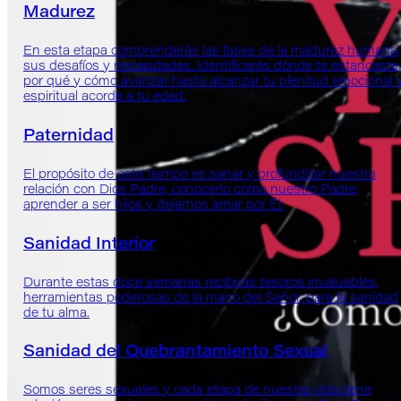
Madurez
En esta etapa comprenderás las fases de la madurez humana,
sus desafíos y necesidades. Identificarás dónde te estancaste,
por qué y cómo avanzar hasta alcanzar tu plenitud emocional 
espiritual acorde a tu edad.
Paternidad
El propósito de este tiempo es sanar y profundizar nuestra
relación con Dios Padre, conocerlo como nuestro Padre,
aprender a ser hijos y dejarnos amar por Él.
Sanidad Interior
Durante estas doce semanas recibirás tesoros invaluables,
herramientas poderosas de la mano del Señor, para la sanidad
de tu alma.
Sanidad del Quebrantamiento Sexual
Somos seres sexuales y cada etapa de nuestra vida tiene